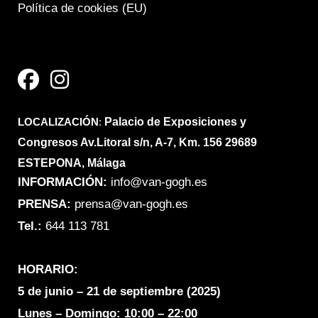
Política de cookies (EU)
F
I
a
n
c
s
e
t
LOCALIZACIÓN
b
a
:
Palacio de Exposiciones y
Congresos Av.Litoral s/n, A-7, Km. 156 29689
o
g
ESTEPONA, Málaga
o
r
INFORMACIÓN:
info@van-gogh.es
k
a
PRENSA:
prensa@van-gogh.es
m
Tel.:
644 113 781
HORARIO:
5 de junio – 21 de septiembre (2025)
Lunes – Domingo:
10:00 – 22:00