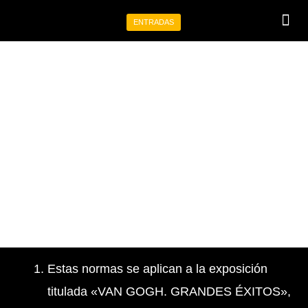
Ir
ENTRADAS
al
Programa tu 
Eventos p
contenido
NORMAS
Estas normas se aplican a la exposición
titulada «VAN GOGH. GRANDES ÉXITOS»,