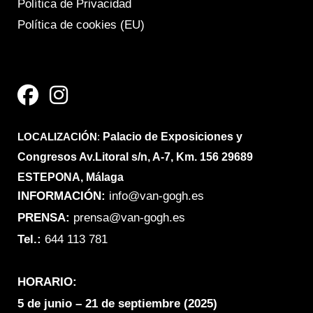
Política de Privacidad
Política de cookies (EU)
F
I
a
n
c
s
e
t
LOCALIZACIÓN
b
a
:
Palacio de Exposiciones y
Congresos Av.Litoral s/n, A-7, Km. 156 29689
o
g
ESTEPONA, Málaga
o
r
INFORMACIÓN:
info@van-gogh.es
k
a
PRENSA:
prensa@van-gogh.es
m
Tel.:
644 113 781
HORARIO:
5 de junio – 21 de septiembre (2025)