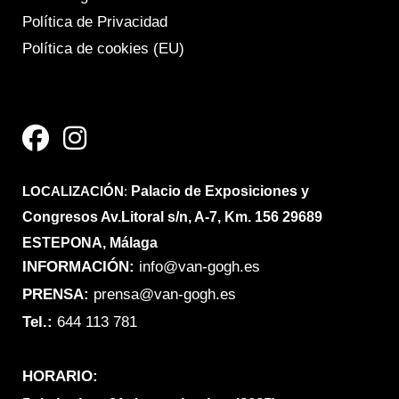
Política de Privacidad
Política de cookies (EU)
F
I
a
n
c
s
e
t
LOCALIZACIÓN
b
a
:
Palacio de Exposiciones y
Congresos Av.Litoral s/n, A-7, Km. 156 29689
o
g
ESTEPONA, Málaga
o
r
INFORMACIÓN:
info@van-gogh.es
k
a
PRENSA:
prensa@van-gogh.es
m
Tel.:
644 113 781
HORARIO: