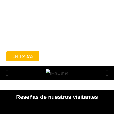
ALICANTE
IFA – Fira Alacant: 06.06.2025 – 15.09.2025
SEVILLA
Pabellón de la Navegación: 12.10.2023 – 14.04.2024
🌻 ¡ Gracias por recibir nuestra exposición con tanto
apoyo y amor !!! 🌻
ENTRADAS
Reseñas de nuestros visitantes