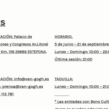
es
ZACIÓN
:
HORARIO:
Palacio de
5 de junio – 21 de septiembre
ones y Congresos Av.Litoral
Lunes – Domingo:
10:00 – 22
7, Km. 156 29689 ESTEPONA,
Última sesión: 21:00
ACIÓN:
info@van-gogh.es
TAQUILLA:
:
prensa@van-gogh.es
Lunes – Domingo: 10:00 – 2
 113 781
* Las entradas con
Bono C
ul