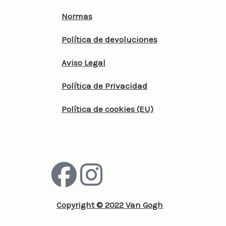
Normas
Política de devoluciones
Aviso Legal
Política de Privacidad
Política de cookies (EU)
F
I
a
n
Copyright © 2022 Van Gogh
c
s