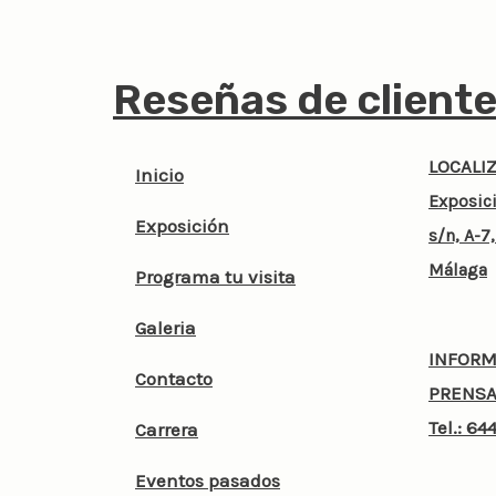
Reseñas de client
LOCALI
Inicio
Exposici
Exposición
s/n, A-
Málaga
Programa tu visita
Galeria
INFORM
Contacto
PRENSA
Tel.:
644
Carrera
Eventos pasados