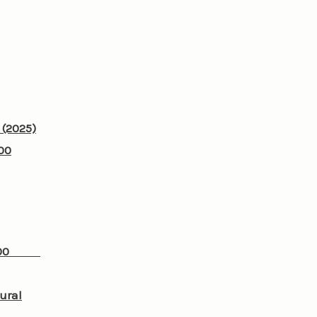
 (2025)
:00
1:00
tural