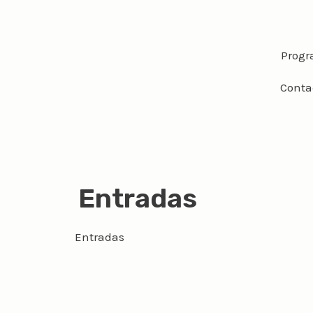
Ir
al
contenido
Progr
Conta
Entradas
Entradas