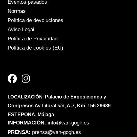
Eventos pasados
Normas
Política de devoluciones
Aviso Legal
Política de Privacidad
Política de cookies (EU)
F
I
a
n
c
s
e
t
LOCALIZACIÓN
b
a
:
Palacio de Exposiciones y
Congresos Av.Litoral s/n, A-7, Km. 156 29689
o
g
ESTEPONA, Málaga
o
r
INFORMACIÓN:
info@van-gogh.es
k
a
PRENSA:
prensa@van-gogh.es
m