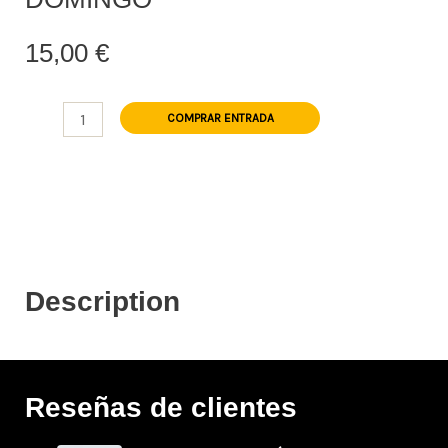
15,00
€
...GENERAL
COMPRAR ENTRADA
15
€,
VIERNES
a
DOMINGO
cantidad
Description
Reseñas de clientes