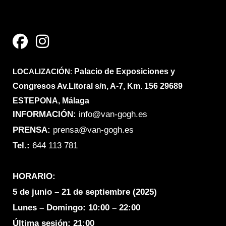
F
I
a
n
c
s
e
t
LOCALIZACIÓN
b
a
:
Palacio de Exposiciones y
Congresos Av.Litoral s/n, A-7, Km. 156 29689
o
g
ESTEPONA, Málaga
o
r
INFORMACIÓN:
info@van-gogh.es
k
a
PRENSA:
prensa@van-gogh.es
m
Tel.:
644 113 781
HORARIO:
5 de junio – 21 de septiembre (2025)
Lunes – Domingo:
10:00 – 22:00
Última sesión: 21:00