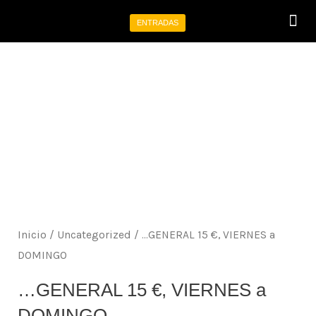
Ir
ENTRADAS
al
Programa tu 
Eventos p
contenido
Inicio
/
Uncategorized
/ …GENERAL 15 €, VIERNES a
DOMINGO
…GENERAL 15 €, VIERNES a
DOMINGO