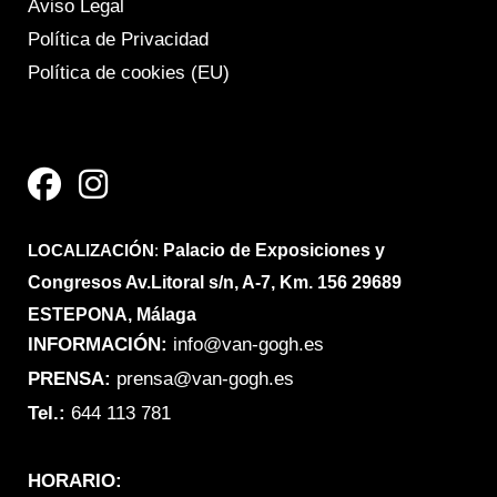
Aviso Legal
Política de Privacidad
Política de cookies (EU)
F
I
a
n
c
s
e
t
LOCALIZACIÓN
b
a
:
Palacio de Exposiciones y
Congresos Av.Litoral s/n, A-7, Km. 156 29689
o
g
ESTEPONA, Málaga
o
r
INFORMACIÓN:
info@van-gogh.es
k
a
PRENSA:
prensa@van-gogh.es
m
Tel.:
644 113 781
HORARIO: