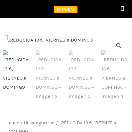
Ir
ENTRADAS
al
Programa tu 
Eventos p
contenido
Inicio
/
Uncategorized
/ ..REDUCIDA 13 €, VIERNES a
DOMINGO